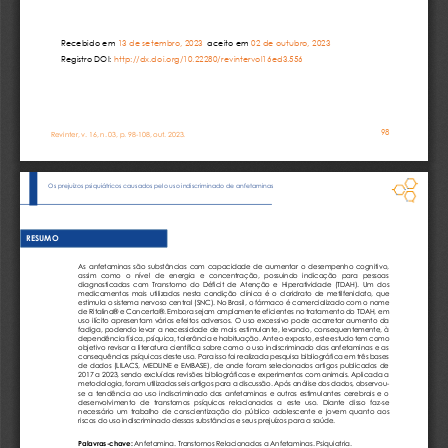
Recebido em 
13
de 
setembro
, 202
3
aceito em 
02
de 
outubro
, 202
3
Registro DOI: 
http://dx.doi.org/10.22280/revintervol1
6
ed
3
.
5
5
6
98
Revinter, v. 1
6
, n. 0
3
, p. 
98
-
108
, 
out
. 202
3
.                                                   
Os prejuízos psiquiátricos causados pelo uso indiscriminado de anfetaminas
RESUMO
As  anfetaminas  são  substâncias  com  capacidade  de  aumentar  o  desempenho  cognitivo, 
assim   como   o   nível   de   energia   e   concentração,   possuindo   indicação   para   pessoas 
diagnosticadas  com  Transtorno  do  Déficit  de  Atenção  e 
Hiperatividade  (TDAH).  Um  dos 
medicamentos
mais
utilizados  nesta  condição  clínica
é  o  cloridrato  de  metilfeni
d
ato, 
que
estimula o sistema nervoso central (SNC). No Brasil, 
o fármaco 
é comercializad
o
com o nome 
de Ritalina® e
Concerta®.
Embora
sejam amplame
nte eficientes no tratamento do TDAH, em 
uso
ilícito  apresentam  vários 
efeitos  adversos
.  O  uso  excessivo  pode  acarretar  aumento  da 
fadiga, podendo levar a necessidade de  mais estimulante
, levando,
consequentemente
, à
dependência física, psíquica, tolerânci
a e habituação.
Ante o exposto, este estudo tem como 
objetivo revisar a literatura científica sobre como o uso indiscriminado das anfetaminas e as 
consequências psíquicas deste uso. Para isso foi realizada pesquisa bibliográfica em três bases 
de  dados  (LIL
ACS,  MEDLINE  e  EMBASE),  de  onde  foram  selecionados  artigos  publicados  de 
2017 a 2023, sendo excluídas revisões bibliográficas e experimentos com animais. Aplicada a 
metodologia, foram utilizados seis artigos para a discussão. Após análise dos dados, observ
ou
-
se  a  tendência  ao  uso  indiscriminado  das  anfetaminas  e  outros  estimulantes  cerebrais  e  o 
desenvolvimento  de  transtornos  psíquicos  relacionados  a  este  uso.  Diante  disso  faz
-
se 
necessário  um  trabalho  de  conscientização  do  público  adolescente  e  jovem  quant
o  aos 
riscos do uso indiscriminado dessas substâncias e seus prejuízos para a saúde. 
Palavras
-
chave:
A
nfetamina
.
Transtornos Relacionados a Anfetaminas
.
Psiquiatria.