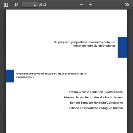
of 11
Toggle
Find
Zoom
Zoom
Too
Sidebar
Out
In
Os prejuízos psiquiátricos causados pelo uso 
indiscriminado de anfetaminas
Psychiatric impairments caused by the indiscriminate use of 
amphetamines
Yanna Clarisse Fontenele Costa Ribeiro 
Melyssa Maria Fernandes da Rocha Nunes 
Renata Sampaio Holanda Cavalcante 
Tatiana Paschoalette Rodrigues Bachur