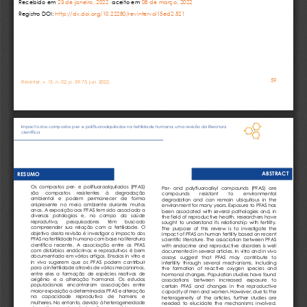
Recebido em 
23
de 
janeiro
, 20
2
2
aceito em 
08
de 
março
, 202
2
Registro DOI: 
http://dx.doi.org/10.22280/revintervol1
5
ed
2
.
5
2
1
59
Revinter, v. 15, n. 0
2
, p. 
59
-
75
, 
jun
. 202
2
.                                                   
Impacto dos compostos per
-
e polifluoroalquilados na fertilidade humana: uma revisão da literatura 
científica
ABSTRACT
RESUMO
Os 
compostos  per
-
e  polifluoroalquilados  (PFAS) 
Per
-
and  polyfluoroalkyl  compounds  (PFAS)  are 
são     compostos     resistentes     à     degradação 
compounds 
resistant 
to 
environmental 
ambiental   e   podem    permanecer   de   forma 
degradation  and  can  remain 
ubiquitous  in  the 
onipresente  no  meio  ambiente  durante  muitos 
environment for many years. Exposure to PFAS has 
anos. A exposição aos PFAS tem sido associada a 
been  associated  with  several  pathologies  and,  in 
diversas   patologias   e,   no   campo   da   saúde 
the field of reproductive  health, researchers have 
r
eprodutiva, 
pesquisadores 
têm 
buscado 
sought  to  understand  its  relationship  with  fertility. 
compreender  sua  relação  com  a  fertilidade.  O 
The  purpose  of  this  review  is  to  in
vestigate  the 
objetivo desta revisão é  investigar  o impacto dos 
impact of PFAS on human fertility based on recent 
PFAS na fertilidade humana com base na literatura 
scientific literature.  The  association between PFAS 
científica  recente.  A  associação  entre  os  PFAS 
with  endocrine  and  reproductive  disorders  is  well 
com  distúrbios  endócrinos 
e  reprodutivos  é  bem 
documented in several articles. In vitro and in vivo 
documentada em vários artigos. Ensaios in vitro e 
assays   suggest   that   PFAS   may   contribu
te   to 
in  vivo  sugerem  que  os  PFAS  podem  contribuir 
infertility  through  several  mechanisms,  including 
para a infertilidade através de vários mecanismos, 
the  formation  of  reactive  oxygen  species  and 
entre  eles  a  formação  de  espécies  reativas  de 
hormonal changes. Population studies have found 
oxigênio   e   a   alteração   hormonal.   Os   estudos
associations    between    increased    exposure    to 
populacionais   encontraram   associações   entre 
certain  PFAS  and  changes  in  the  reproductive 
maior exposição a determinados PFAS e alteração 
capacity of men and
women. However, due to the 
na    capacidade    reprodutiva    de    homens    e 
heterogeneity  of  the  articles,  further  studies  are 
mulheres. No entanto, devido à heterogeneidade 
needed  to  elucidate  the  mechanisms  involved. 
dos  artigos,  mais  estudos  são  necessários  para 