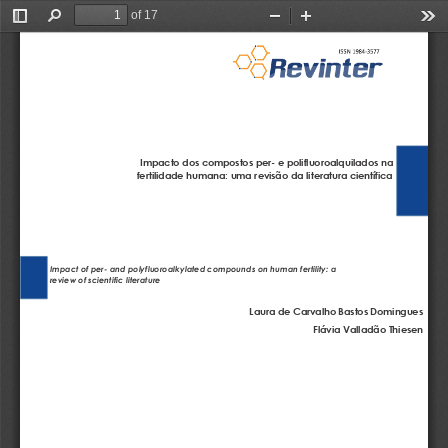
of 17
Toggle
Find
Zoom
Zoom
Too
Sidebar
Out
In
Impacto dos compostos per
-
e 
polifluoroalquilados na 
fertilidade humana: uma revisão da literatura científica
Impact of per
-
and polyfluoroalkylated compounds on human fertility: a 
review of scientific literature
Laura de Carvalho Bastos Domingues
Flávia Valladão Thiesen