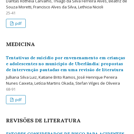
Dantas Rothéia Carvalho, Thiago da Silva Ferreira Alves, Beatriz de
Souza Moretti, Francisco Alves da Silva, Lethicia Nicioli
25-41
pdf
MEDICINA
Tentativas de suicídio por envenenamento em crianças
e adolescentes no município de Uberlândia: propostas
de intervenção pautadas em uma revisão de literatura
Julliana Silva Luiz, Katiane Brito Ramos, José Henrique Pereira
Nunes Caixeta, Letícia Martins Okada, Stefan Vilges de Oliveira
68-91
pdf
REVISÕES DE LITERATURA
FATORES CONSIDERADOS DE RISCO PARA ACIDENTES