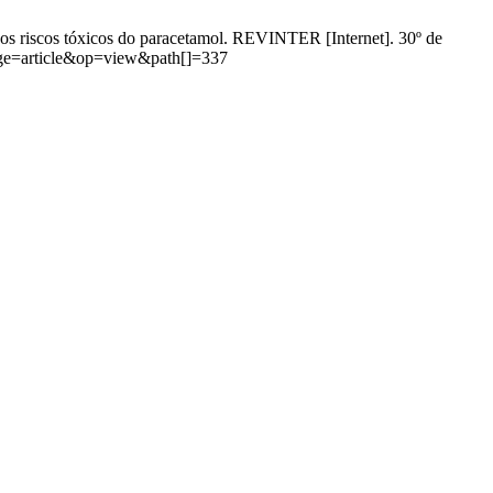
os riscos tóxicos do paracetamol. REVINTER [Internet]. 30º de
&page=article&op=view&path[]=337