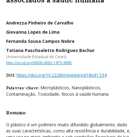
Andrezza Pinheiro de Carvalho
Giovanna Lopes de Lima
Fernanda Sousa Campos Nobre
Tatiana Paschoalette Rodrigues Bachur
Universidade Estadual do Ceará
http://orcid.org/0000-0002-1975-9995
https://doi.org/10.22280/revintervol18ed1.534
DOI:
Microplásticos, Nanoplásticos,
Palavras-chave:
Contaminação, Toxicidade, Riscos à saúde humana
Resumo
O plástico é um polímero muito difundido globalmente, dado
as suas características, como alta resistência e durabilidade, e,
uma vez no meio ambiente e sob condições favoráveis de luz