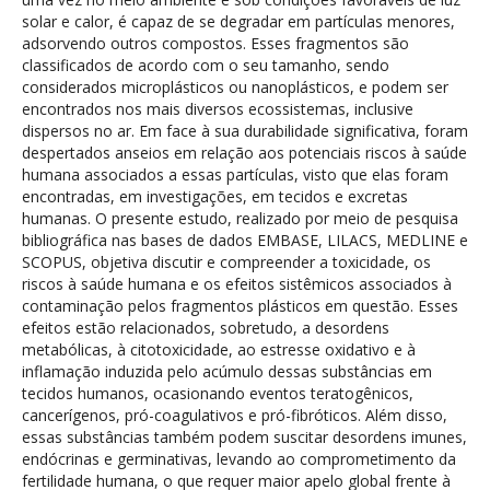
solar e calor, é capaz de se degradar em partículas menores,
adsorvendo outros compostos. Esses fragmentos são
classificados de acordo com o seu tamanho, sendo
considerados microplásticos ou nanoplásticos, e podem ser
encontrados nos mais diversos ecossistemas, inclusive
dispersos no ar. Em face à sua durabilidade significativa, foram
despertados anseios em relação aos potenciais riscos à saúde
humana associados a essas partículas, visto que elas foram
encontradas, em investigações, em tecidos e excretas
humanas. O presente estudo, realizado por meio de pesquisa
bibliográfica nas bases de dados EMBASE, LILACS, MEDLINE e
SCOPUS, objetiva discutir e compreender a toxicidade, os
riscos à saúde humana e os efeitos sistêmicos associados à
contaminação pelos fragmentos plásticos em questão. Esses
efeitos estão relacionados, sobretudo, a desordens
metabólicas, à citotoxicidade, ao estresse oxidativo e à
inflamação induzida pelo acúmulo dessas substâncias em
tecidos humanos, ocasionando eventos teratogênicos,
cancerígenos, pró-coagulativos e pró-fibróticos. Além disso,
essas substâncias também podem suscitar desordens imunes,
endócrinas e germinativas, levando ao comprometimento da
fertilidade humana, o que requer maior apelo global frente à