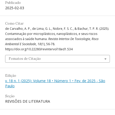
Publicado
2025-02-03
Como Citar
de Carvalho, A. P., de Lima, G. L., Nobre, F. S. C., & Bachur, T. P. R. (2025).
Contaminação por microplásticos, nanoplásticos, e seus riscos
associados à saúde humana.
Revista Intertox De Toxicologia, Risco
Ambiental E Sociedade
,
18
(1), 56-78.
https://doi.org/10.22280/revintervol18ed1.534
Fomatos de Citação
Edição
v. 18 n. 1 (2025): Volume 18 • Número 1 • Fev. de 2025 - São
Paulo
Seção
REVISÕES DE LITERATURA