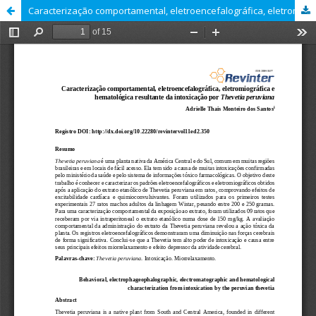
Caracterização comportamental, eletroencefalográfica, eletromiográfica e hematológica resultante da intoxicação por Thevetia peruviana.