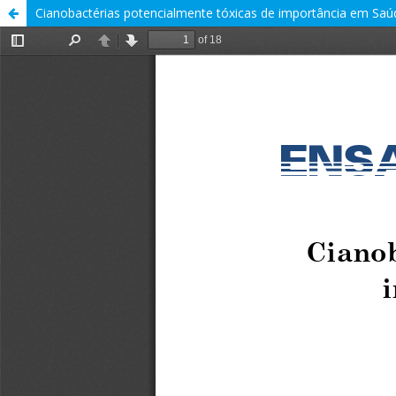
Cianobactérias potencialmente tóxicas de importância em Saú